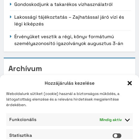
Gondoskodjunk a takarékos vízhasználatról
Lakossági tájékoztatás – Zajhatással járó vízi és
légi kiképzés
Érvényüket vesztik a régi, könyv formátumú
személyazonosító igazolványok augusztus 3-án
Archívum
2026. augusztus
Hozzájárulás kezelése
2026. július
Weboldalunk sütiket (cookie) használ a biztonságos működés, a
látogatottság elemzése és a releváns hirdetések megjelenítése
érdekében.
2026. június
2026. május
Funkcionális
Mindig aktív
2026. április
Statisztika
Statisz