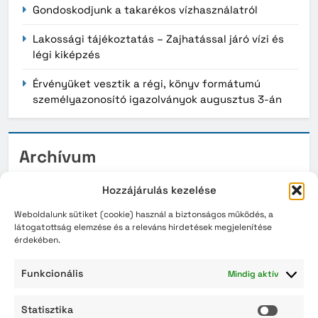
Gondoskodjunk a takarékos vízhasználatról
Lakossági tájékoztatás – Zajhatással járó vízi és
légi kiképzés
Érvényüket vesztik a régi, könyv formátumú
személyazonosító igazolványok augusztus 3-án
Archívum
2026. augusztus
Hozzájárulás kezelése
2026. július
Weboldalunk sütiket (cookie) használ a biztonságos működés, a
látogatottság elemzése és a releváns hirdetések megjelenítése
érdekében.
2026. június
2026. május
Funkcionális
Mindig aktív
2026. április
Statisztika
Statisz