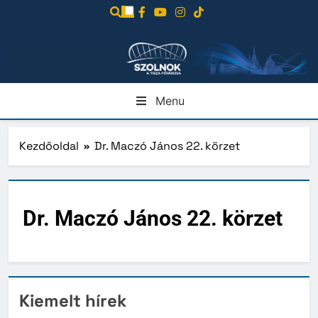
Ugrás
a
tartalomra
Menu
Kezdőoldal
Dr. Maczó János 22. körzet
Dr. Maczó János 22. körzet
Kiemelt hírek