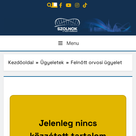
Ugrás
a
tartalomra
Menu
Kezdőoldal
Ügyeletek
Felnőtt orvosi ügyelet
Jelenleg nincs
közzétett tartalom