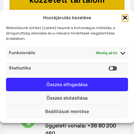
Ez a szakasz pillanatnyilag üres.
Hozzájárulás kezelése
Kérjük, látogasson vissza később!
Weboldalunk sütiket (cookie) használ a biztonságos működés, a
látogatottság elemzése és a releváns hirdetések megjelenítése
érdekében.
VISSZA A KEZDŐOLDALRA
Funkcionális
Mindig aktív
Statisztika
Statisz
Összes elfogadása
Összes elutasítása
Maradjunk
Kapcsolatban
Beállítások mentése
A Közterület-felügyelet 0–24
ügyeleti vonala: +36 80 200
460