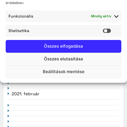
Archívum
érdekében.
2026. augusztus
Funkcionális
Mindig aktív
2026. július
Statisztika
Statisz
2026. június
Összes elfogadása
2026. május
Összes elutasítása
2026. április
Beállítások mentése
2021. február