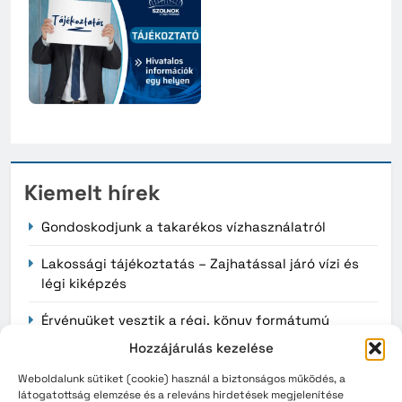
Kiemelt hírek
Gondoskodjunk a takarékos vízhasználatról
Lakossági tájékoztatás – Zajhatással járó vízi és
légi kiképzés
Érvényüket vesztik a régi, könyv formátumú
személyazonosító igazolványok augusztus 3-án
Hozzájárulás kezelése
Weboldalunk sütiket (cookie) használ a biztonságos működés, a
látogatottság elemzése és a releváns hirdetések megjelenítése