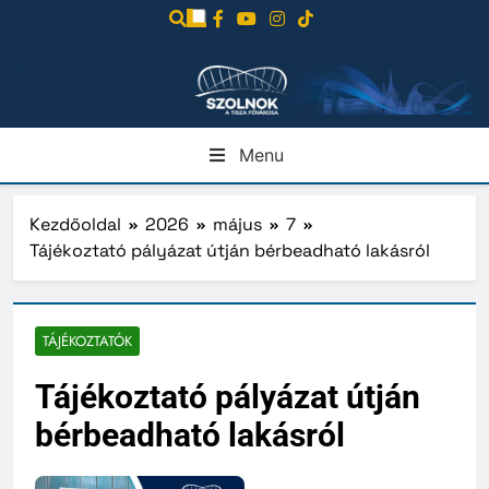
Ugrás
a
tartalomra
Menu
Kezdőoldal
2026
május
7
Tájékoztató pályázat útján bérbeadható lakásról
TÁJÉKOZTATÓK
Tájékoztató pályázat útján
bérbeadható lakásról