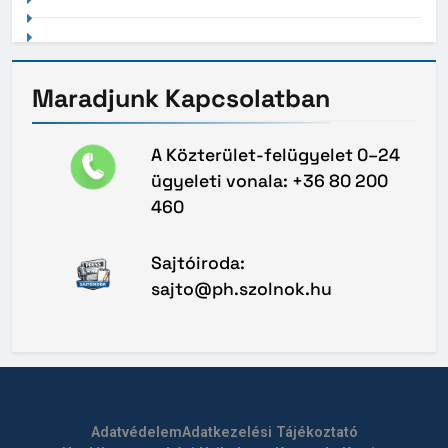
Maradjunk
Kapcsolatban
A Közterület-felügyelet 0–24
ügyeleti vonala: +36 80 200
460
Sajtóiroda:
sajto@ph.szolnok.hu
Adatvédelem
Adatkezelési Tájékoztató