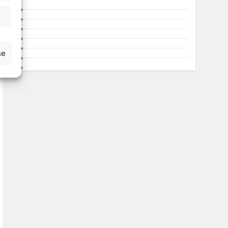
atisztika
se