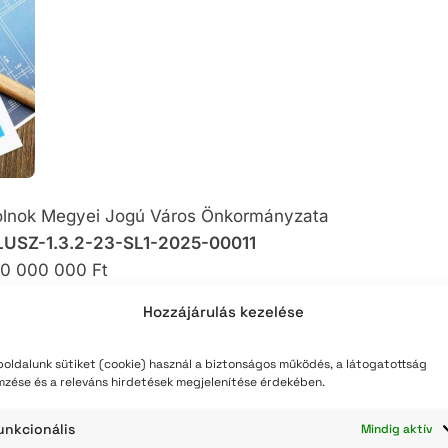
teli lista
szerzés
ei Jogú Város Önkormányzata
-1.3.2-23-SL1-2025-00011
00 Ft
%
Hozzájárulás kezelése
endő támogatás, az Európai Unió
ozásával
oldalunk sütiket (cookie) használ a biztonságos működés, a látogatottság
lésfejlesztési Operatív Program Plusz
mzése és a releváns hirdetések megjelenítése érdekében.
unkcionális
Mindig aktív