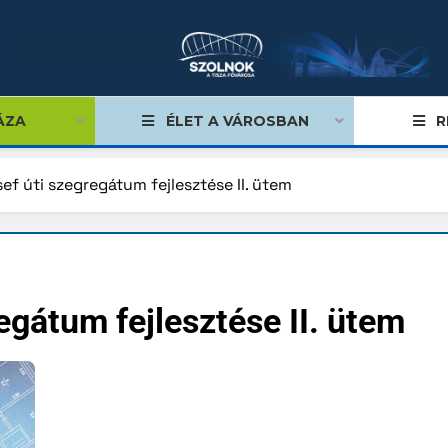
ÁZA
ÉLET A VÁROSBAN
R
ef úti szegregátum fejlesztése II. ütem
égviselők
űlés
egátum fejlesztése II. ütem
ságok
tiségi önkormányzatok
lgármester
mok, stratégiák, koncepciók