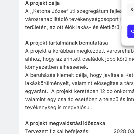
A projekt célja
S
A ,,Katona József úti szegregátum fejlesztése 
városrehabilitáció tevékenységcsoport megv
területén, az ott élők lakás- és életkörülmény
Ö
A projekt tartalmának bemutatása
A projekt a korábban megkezdett városrehabil
ahhoz, hogy az érintett családok jobb körül
környezetben élhessenek.
A beruházás kiemelt célja, hogy javítsa a Ka
lakáskörülményeit, valamint elősegítse a tár
egyaránt. A projekt keretében 12 db önkormán
valamint egy család esetében a település inte
tevékenység is megvalósul.
A projekt megvalósítási időszaka
Tervezett fizikai befejezés: 2028.03.