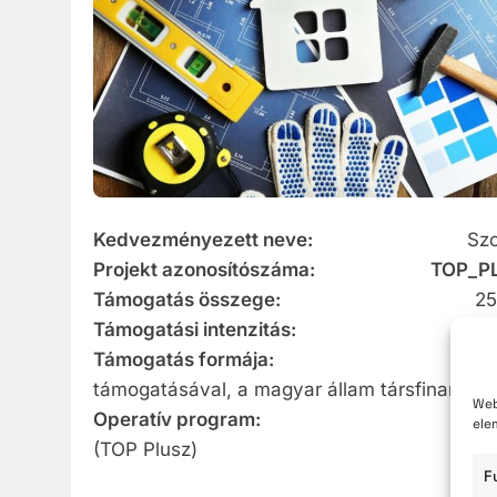
Közzété
Közbe
Kedvezményezett neve:
Szolnok Megy
Projekt azonosítószáma: TOP_PLUSZ
Támogatás összege:
250 000 0
Támogatási intenzitás:
100
Támogatás formája:
vissza nem térít
támogatásával, a magyar állam társfinanszír
Web
Operatív program:
Terület- és Telepü
ele
(TOP Plusz)
F