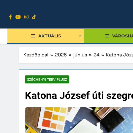
Ugrás
a
tartalomra
AKTUÁLIS
VÁROSH
Kezdőoldal
2026
június
24
Katona Józs
Tiszts
SZÉCHENYI TERV PLUSZ
Közgy
Katona József úti szegr
Bizott
Nemze
Diákpo
Progra