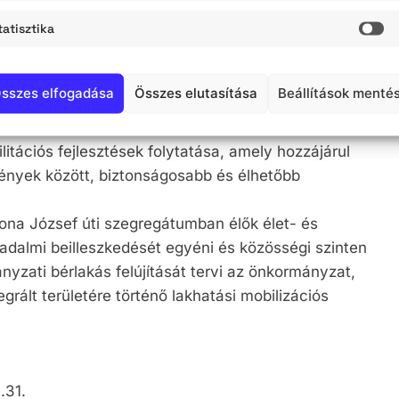
tatisztika
II. ütem” című projekt célja a szociális célú
St
alósítása érdekében a Katona úti szegregátum
einek fejlesztése.
sszes elfogadása
Összes elutasítása
Beállítások menté
itációs fejlesztések folytatása, amely hozzájárul
mények között, biztonságosabb és élhetőbb
tona József úti szegregátumban élők élet- és
sadalmi beilleszkedését egyéni és közösségi szinten
yzati bérlakás felújítását tervi az önkormányzat,
grált területére történő lakhatási mobilizációs
31.