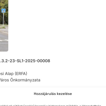
teli lista
szerzés
1.3.2-23-SL1-2025-00008
ési Alap (ERFA)
Város Önkormányzata
Hozzájárulás kezelése
tések a település élhetőbbé válásának, a helyi
oldalunk sütiket (cookie) használ a biztonságos működés, a látogatottság