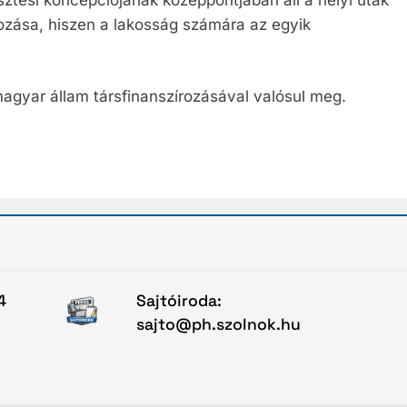
ozása, hiszen a lakosság számára az egyik
magyar állam társfinanszírozásával valósul meg.
4
Sajtóiroda:
sajto@ph.szolnok.hu