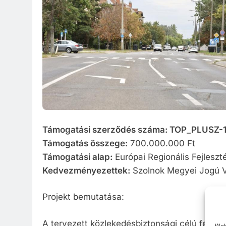
Közzété
Közbe
Támogatási szerződés száma: TOP_PLUSZ-
Támogatás összege:
700.000.000 Ft
Támogatási alap:
Európai Regionális Fejleszt
Kedvezményezettek:
Szolnok Megyei Jogú 
Projekt bemutatása:
A tervezett közlekedésbiztonsági célú fejlesz
Web