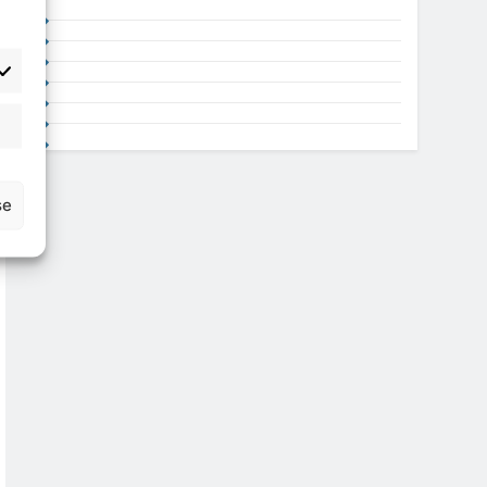
atisztika
se