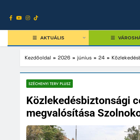
Ugrás
a
tartalomra
AKTUÁLIS
VÁROSH
Kezdőoldal
2026
június
24
Közlekedésb
Tiszts
SZÉCHENYI TERV PLUSZ
Közgy
Közlekedésbiztonsági cé
Bizott
megvalósítása Szolnok
Nemze
Diákpo
Progra