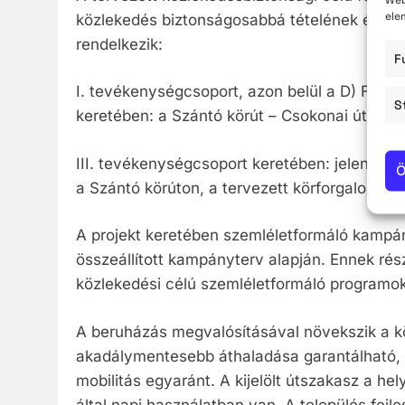
ele
közlekedés biztonságosabbá tételének érdeké
rendelkezik:
F
I. tevékenységcsoport, azon belül a D) Fenn
S
keretében: a Szántó körút – Csokonai út ker
III. tevékenységcsoport keretében: jelenleg 
Ö
a Szántó körúton, a tervezett körforgalomho
A projekt keretében szemléletformáló kampán
összeállított kampányterv alapján. Ennek rés
közlekedési célú szemléletformáló programo
A beruházás megvalósításával növekszik a k
akadálymentesebb áthaladása garantálható, 
mobilitás egyaránt. A kijelölt útszakasz a he
által napi használatban van. A település fejl