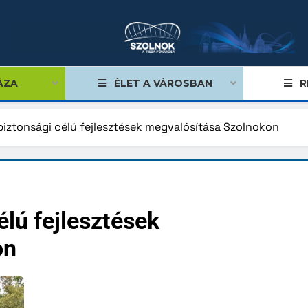
ÁZA
ÉLET A VÁROSBAN
R
iztonsági célú fejlesztések megvalósítása Szolnokon
égviselők
űlés
lú fejlesztések
ságok
on
tiségi önkormányzatok
lgármester
mok, stratégiák, koncepciók