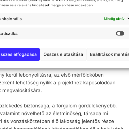
mzése és a releváns hirdetések megjelenítése érdekében.
ben kerülnek megvalósításra. A projekt kettős céllal
unkcionális
Mindig aktív
tartható közlekedésfejlesztés főtevékenység
tatisztika
St
eszteződésében körforgalom létesítése;
műszakilag leromlott állapotú útszakasz korszerűsítése
sszes elfogadása
Összes elutasítása
Beállítások menté
z kapcsolódva, mintegy 160 méter hosszon.
y kerül lebonyolításra, az első mérföldkőben
zeként lehetőség nyílik a projekthez kapcsolódóan
k megvalósítására.
özlekedés biztonsága, a forgalom gördülékenyebb,
valamint növelhető az életminőség, társadalmi
lyi és vonzáskörzetben élő lakosság jelentős része
esztési koncepciójának középpontjában áll a helyi utak