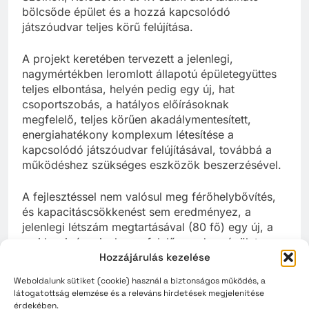
bölcsőde épület és a hozzá kapcsolódó
játszóudvar teljes körű felújítása.
A projekt keretében tervezett a jelenlegi,
nagymértékben leromlott állapotú épületegyüttes
teljes elbontása, helyén pedig egy új, hat
csoportszobás, a hatályos előírásoknak
megfelelő, teljes körűen akadálymentesített,
energiahatékony komplexum létesítése a
kapcsolódó játszóudvar felújításával, továbbá a
működéshez szükséges eszközök beszerzésével.
A fejlesztéssel nem valósul meg férőhelybővítés,
és kapacitáscsökkenést sem eredményez, a
jelenlegi létszám megtartásával (80 fő) egy új, a
mai kor igényeinek megfelelő, modern épület
Hozzájárulás kezelése
létesül a projekt keretében.
Weboldalunk sütiket (cookie) használ a biztonságos működés, a
A projekt az Európai Unió támogatásával, a
látogatottság elemzése és a releváns hirdetések megjelenítése
Magyar Állam társfinanszírozásával valósul meg.
érdekében.