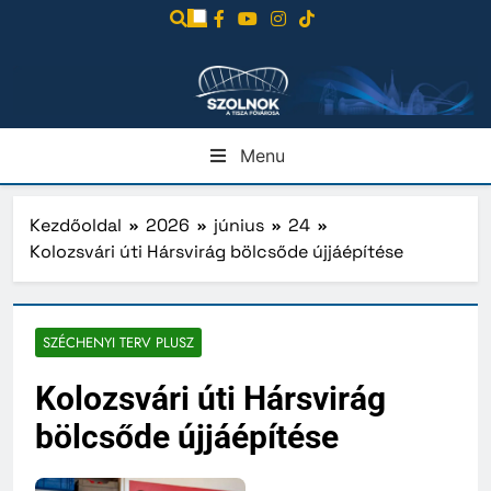
Ugrás
a
tartalomra
Menu
Kezdőoldal
2026
június
24
Kolozsvári úti Hársvirág bölcsőde újjáépítése
SZÉCHENYI TERV PLUSZ
Kolozsvári úti Hársvirág
bölcsőde újjáépítése