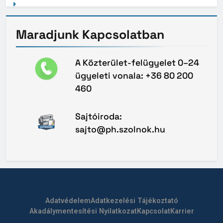
Maradjunk
Kapcsolatban
A Közterület-felügyelet 0–24
ügyeleti vonala: +36 80 200
460
Sajtóiroda:
sajto@ph.szolnok.hu
Adatvédelem
Adatkezelési Tájékoztató
Akadálymentesítési Nyilatkozat
Kapcsolat
Karrier