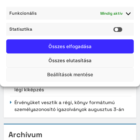
A projekt várható fizikai befejezése: 2028. június
Funkcionális
Mindig aktív
30.
Statisztika
Statisz
Összes elfogadása
Kiemelt hírek
Összes elutasítása
Gondoskodjunk a takarékos vízhasználatról
Beállítások mentése
Lakossági tájékoztatás – Zajhatással járó vízi és
légi kiképzés
Érvényüket vesztik a régi, könyv formátumú
személyazonosító igazolványok augusztus 3-án
Archívum