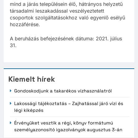
mind a járás településein élő, hátrányos helyzetű
társadalmi leszakadással veszélyeztetett
csoportok szolgáltatásokhoz való egyenlő esélyű
hozzáférése.
A beruházás befejezésének dátuma: 2021. július
31.
Kiemelt hírek
Gondoskodjunk a takarékos vízhasználatról
Lakossági tájékoztatás – Zajhatással járó vízi és
légi kiképzés
Érvényüket vesztik a régi, könyv formátumú
személyazonosító igazolványok augusztus 3-án