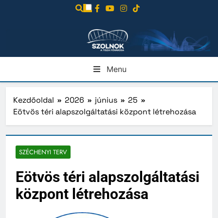
Ugrás
a
tartalomra
Menu
Kezdőoldal
2026
június
25
Eötvös téri alapszolgáltatási központ létrehozása
SZÉCHENYI TERV
Eötvös téri alapszolgáltatási
központ létrehozása