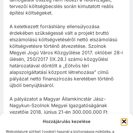
tervezői költségbecslés során kimutatott reális
építési költségeket.
A keletkezett forráshiány ellensúlyozása
érdekében szükségessé vált a projekt bruttó
elszámolású költségvetéséről nettó elszámolású
költségvetésre történő átvezetése. Szolnok
Megyei Jogú Város Közgyűlése 2017. október 28-i
ülésén, 250/2017 (IX.28.) számú közgyűlési
határozatával döntött a „Eötvös téri
alapszolgáltatási központ létrehozása” című
pályázat nettó finanszírozás keretében történő
újbóli benyújtásáról.
A pályázatot a Magyar Államkincstár Jász-
Nagykun-Szolnok Megyei Igazgatóságának
vezetője 2018. június 21-én 300.000.000 Ft
összegű vissza nem térítendő támogatásra
Hozzájárulás kezelése
érdemesnek ítélte, 100 %-os támogatási intenzitás
mellett
Weboldalunk sütiket (cookie) használ a biztonságos működés, a