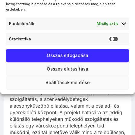
látogatottság elemzése és a releváns hirdetések megjelenítése
érdekében.
A Támogatási Szerződés aláírására 2018. július
23-án került sor.
Funkcionális
Mindig aktív
A projekt keretében az 5000 Szolnok, Levente út
Statisztika
1. szám alatti, korábban idősek otthonaként
Statisz
működő épület a fejlesztési elképzelések szerint a
szociális és gyermekjóléti alap -, nappali-, és
Összes elfogadása
szakellátásokat integráltan biztosító Humán
Szolgáltató Központ székhelyévé válik, amely
Összes elutasítása
helyet ad több alapszolgáltatásnak és annak
koordinációját, kiszolgálását végző szervezeti
Beállítások mentése
egységnek. A fejlesztés eredményeként az
épületben helyet kap a család- és gyermekjóléti
szolgáltatás, a szenvedélybetegek
alacsonyküszöbű ellátása, valamint a család- és
gyerekjóléti központ. A projekt hatására az eddig
különálló telephelyeken működő szolgáltatás és
ellátás egy városközponti telephelyen tud
működni, ezáltal lehetővé válik mind a településen,