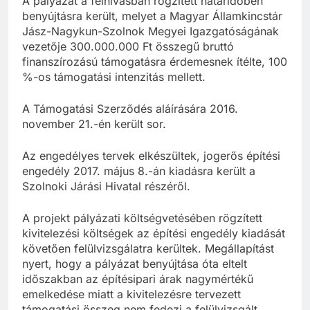
A pályázat a felhívásban rögzített határidőben
benyújtásra került, melyet a Magyar Államkincstár
Jász-Nagykun-Szolnok Megyei Igazgatóságának
vezetője 300.000.000 Ft összegű bruttó
finanszírozású támogatásra érdemesnek ítélte, 100
%-os támogatási intenzitás mellett.
A Támogatási Szerződés aláírására 2016.
november 21.-én került sor.
Az engedélyes tervek elkészültek, jogerős építési
engedély 2017. május 8.-án kiadásra került a
Szolnoki Járási Hivatal részéről.
A projekt pályázati költségvetésében rögzített
kivitelezési költségek az építési engedély kiadását
követően felülvizsgálatra kerültek. Megállapítást
nyert, hogy a pályázat benyújtása óta eltelt
időszakban az építésipari árak nagymértékű
emelkedése miatt a kivitelezésre tervezett
támogatási összeg nem fedezi a felülvizsgált,