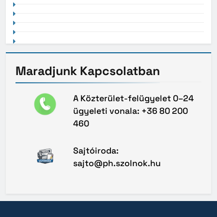
Maradjunk
Kapcsolatban
A Közterület-felügyelet 0–24
ügyeleti vonala: +36 80 200
460
Sajtóiroda:
sajto@ph.szolnok.hu