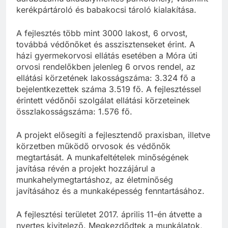
kerékpártároló és babakocsi tároló kialakítása.
A fejlesztés több mint 3000 lakost, 6 orvost,
továbbá védőnőket és asszisztenseket érint. A
házi gyermekorvosi ellátás esetében a Móra úti
orvosi rendelőkben jelenleg 6 orvos rendel, az
ellátási körzetének lakosságszáma: 3.324 fő a
bejelentkezettek száma 3.519 fő. A fejlesztéssel
érintett védőnői szolgálat ellátási körzeteinek
összlakosságszáma: 1.576 fő.
A projekt elősegíti a fejlesztendő praxisban, illetve
körzetben működő orvosok és védőnők
megtartását. A munkafeltételek minőségének
javítása révén a projekt hozzájárul a
munkahelymegtartáshoz, az életminőség
javításához és a munkaképesség fenntartásához.
A fejlesztési területet 2017. április 11-én átvette a
nyertes kivitelező. Megkezdődtek a munkálatok,