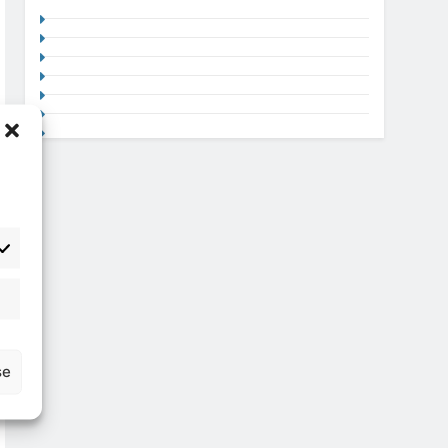
atisztika
se