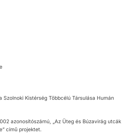
teli lista
szerzés
e
 Szolnoki Kistérség Többcélú Társulása Humán
0002 azonosítószámú, „Az Üteg és Búzavirág utcák
” című projektet.