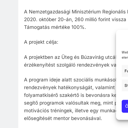
A Nemzetgazdasági Minisztérium Regionális F
2020. október 20-án, 260 millió forint vissz
Támogatás mértéke 100%.
A projekt célja:
Web
A projektben az Üteg és Búzavirág utcák sz
ele
érzékenyítést szolgáló rendezvények valósul
F
A program ideje alatt szociális munkások és
S
rendezvények hatékonyságát, valamint a pro
folyamatkísérő szakértő is bevonásra került.
segítő programok valósultak meg, mint példáu
Ö
motivációs tréningek, illetve egy munkaerő-p
elősegítését mentor bevonásával.