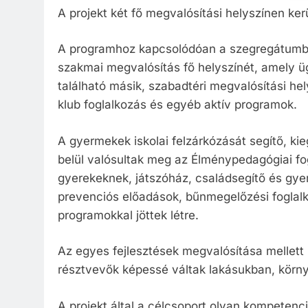
A projekt két fő megvalósítási helyszínen kerü
A programhoz kapcsolódóan a szegregátumban 
szakmai megvalósítás fő helyszínét, amely ü
található másik, szabadtéri megvalósítási he
klub foglalkozás és egyéb aktív programok.
A gyermekek iskolai felzárkózását segítő, ki
belül valósultak meg az Élménypedagógiai fo
gyerekeknek, játszóház, családsegítő és gyer
prevenciós előadások, bűnmegelőzési foglalk
programokkal jöttek létre.
Az egyes fejlesztések megvalósítása mellett l
résztvevők képessé váltak lakásukban, körny
A projekt által a célcsoport olyan kompetenc