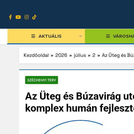
Ugrás
a
tartalomra
AKTUÁLIS
VÁROSH
Kezdőoldal
2026
július
2
Az Üteg és Bú
Tiszts
SZÉCHENYI TERV
Közgy
Az Üteg és Búzavirág u
Bizott
komplex humán fejlesz
Nemze
Diákpo
Progra