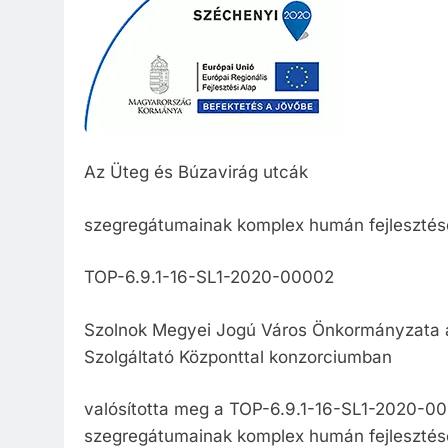
Közzété
Közbe
Az Üteg és Búzavirág utcák
szegregátumainak komplex humán fejlesztés
TOP-6.9.1-16-SL1-2020-00002
Szolnok Megyei Jogú Város Önkormányzata a
Szolgáltató Központtal konzorciumban
valósította meg a TOP-6.9.1-16-SL1-2020-0
szegregátumainak komplex humán fejlesztése