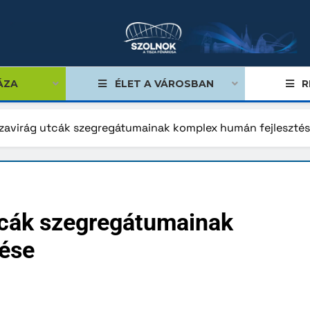
ÁZA
ÉLET A VÁROSBAN
R
zavirág utcák szegregátumainak komplex humán fejleszté
égviselők
űlés
tcák szegregátumainak
ságok
tése
tiségi önkormányzatok
lgármester
mok, stratégiák, koncepciók