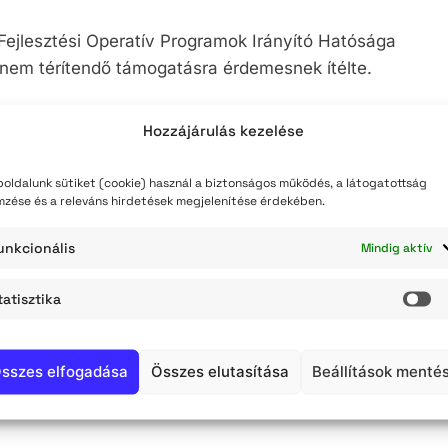
ejlesztési Operatív Programok Irányító Hatósága
a nem térítendő támogatásra érdemesnek ítélte.
Hozzájárulás kezelése
oldalunk sütiket (cookie) használ a biztonságos működés, a látogatottság
egregátumaiban élők számára társadalmi
mzése és a releváns hirdetések megjelenítése érdekében.
tak meg.
unkcionális
Mindig aktív
 közösségfejlesztő szakemberek segítették a
tatisztika
jekthez kapcsolódóan mediátor és integrációs
St
 A szegregátumban élők társadalmi beilleszkedését
l a lakókörnyezet karbantartás és önfenntartás,
sszes elfogadása
Összes elutasítása
Beállítások menté
iaci program is támogatta a foglalkoztatás