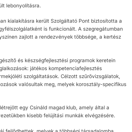
lt lebonyolításra.
kialakításra került Szolgáltató Pont biztosította a
gyfélszolgálatként is funkcionált. A szegregátumban
lyszínen zajlott a rendezvények többsége, a kertész
egészítő és készségfejlesztési programok keretein
glalkozások: játékos kompetenciafejlesztés
mekjóléti szolgáltatások. Célzott szűrővizsgálatok,
ozások valósultak meg, melyek korosztály-specifikus
étrejött egy Csináld magad klub, amely által a
ezetükben kisebb felújítási munkák elvégzésére.
iái fejlődhettek, melyek a többségi társadalomba