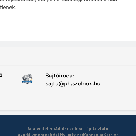
tlenek.
4
Sajtóiroda:
sajto@ph.szolnok.hu
Adatvédelem
Adatkezelési Tájékoztató
Akadálymentesítési Nyilatkozat
Kapcsolat
Karrier