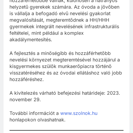
hozzáférhetőbbé válnak, különösen a hátrányos
helyzetű gyerekek számára. Az óvoda a jövőben
is vállalja a befogadó elvű nevelési gyakorlat
megvalósítását, megteremtődnek a HH/HHH
gyermekek integrált nevelésének infrastrukturális
feltételei, mint például a komplex
akadálymentesítés.
A fejlesztés a minőségibb és hozzáférhetőbb
nevelési környezet megteremtésével hozzájárul a
kisgyermekes szülők munkaerőpiacra történő
visszatéréséhez és az óvodai ellátáshoz való jobb
hozzáféréshez.
A kivitelezés várható befejezési határideje: 2023.
november 29.
További információt a
www.szolnok.hu
honlapokon olvashatnak.