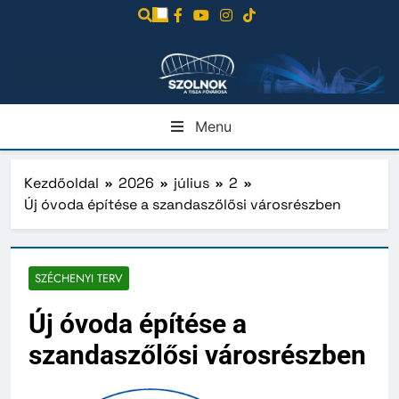
Ugrás
a
tartalomra
Menu
Kezdőoldal
2026
július
2
Új óvoda építése a szandaszőlősi városrészben
SZÉCHENYI TERV
Új óvoda építése a
szandaszőlősi városrészben