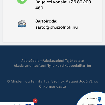
ügyeleti vonala: +36 80 200
460
Sajtóiroda:
sajto@ph.szolnok.hu
Adatvédelem
Adatkezelési Tájékoztató
Akadálymentesítési Nyilatkozat
Kapcsolat
Karrier
© Minden jog fenntartva! Szolnok Megyei Jogú Város
Önkormányzata
×