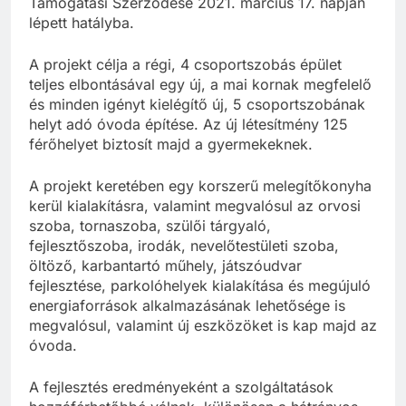
Támogatási Szerződése 2021. március 17. napján
lépett hatályba.
A projekt célja a régi, 4 csoportszobás épület
teljes elbontásával egy új, a mai kornak megfelelő
és minden igényt kielégítő új, 5 csoportszobának
helyt adó óvoda építése. Az új létesítmény 125
férőhelyet biztosít majd a gyermekeknek.
A projekt keretében egy korszerű melegítőkonyha
kerül kialakításra, valamint megvalósul az orvosi
szoba, tornaszoba, szülői tárgyaló,
fejlesztőszoba, irodák, nevelőtestületi szoba,
öltöző, karbantartó műhely, játszóudvar
fejlesztése, parkolóhelyek kialakítása és megújuló
energiaforrások alkalmazásának lehetősége is
megvalósul, valamint új eszközöket is kap majd az
óvoda.
A fejlesztés eredményeként a szolgáltatások