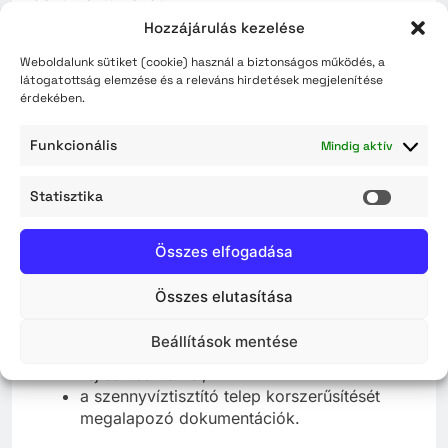
Hozzájárulás kezelése
A vizsgálatok alapján kiderült, hogy a belvárosi
csatornahálózat több szakaszán jelentős
Weboldalunk sütiket (cookie) használ a biztonságos működés, a
látogatottság elemzése és a releváns hirdetések megjelenítése
állagromlás tapasztalható. A beton főgyűjtők
érdekében.
szerkezete károsodott, ezért ezek rekonstrukciója
a biztonságos működés érdekében
Funkcionális
Mindig aktív
elengedhetetlenné vált.
Előkészítették az ivóvízellátó rendszer
Statisztika
Statisz
korszerűsítését és a csapadékvíz gazdálkodás
fejlesztését is. Elkészültek többek között:
Összes elfogadása
a belvárosi ivóvízhálózat vízveszteség-
Összes elutasítása
csökkentését szolgáló fejlesztések tervei, a
víztornyok korszerűsítésének koncepciói,
Beállítások mentése
a Szolnoki Felszíni Vízmű technológiai
fejlesztési tervei,
a szennyvíztisztító telep korszerűsítését
megalapozó dokumentációk.