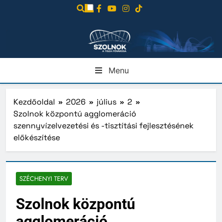
Ugrás
a
tartalomra
Menu
Kezdőoldal
2026
július
2
Szolnok központú agglomeráció
szennyvízelvezetési és -tisztítási fejlesztésének
előkészítése
SZÉCHENYI TERV
Szolnok központú
agglomeráció