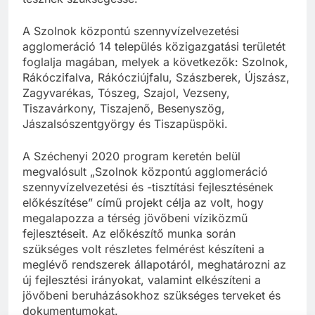
A Szolnok központú szennyvízelvezetési
agglomeráció 14 település közigazgatási területét
foglalja magában, melyek a következők: Szolnok,
Rákóczifalva, Rákócziújfalu, Szászberek, Újszász,
Zagyvarékas, Tószeg, Szajol, Vezseny,
Tiszavárkony, Tiszajenő, Besenyszög,
Jászalsószentgyörgy és Tiszapüspöki.
A Széchenyi 2020 program keretén belül
megvalósult „Szolnok központú agglomeráció
szennyvízelvezetési és -tisztítási fejlesztésének
előkészítése” című projekt célja az volt, hogy
megalapozza a térség jövőbeni víziközmű
fejlesztéseit. Az előkészítő munka során
szükséges volt részletes felmérést készíteni a
meglévő rendszerek állapotáról, meghatározni az
új fejlesztési irányokat, valamint elkészíteni a
jövőbeni beruházásokhoz szükséges terveket és
dokumentumokat.