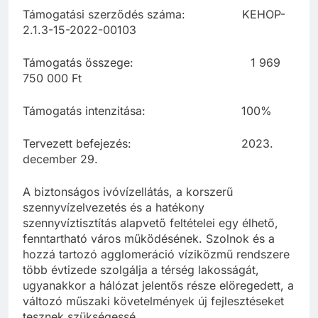
Támogatási szerződés száma: KEHOP-
2.1.3-15-2022-00103
Támogatás összege: 1 969
750 000 Ft
Támogatás intenzitása: 100%
Tervezett befejezés: 2023.
december 29.
A biztonságos ivóvízellátás, a korszerű
szennyvízelvezetés és a hatékony
szennyvíztisztítás alapvető feltételei egy élhető,
fenntartható város működésének. Szolnok és a
hozzá tartozó agglomeráció víziközmű rendszere
több évtizede szolgálja a térség lakosságát,
ugyanakkor a hálózat jelentős része elöregedett, a
változó műszaki követelmények új fejlesztéseket
tesznek szükségessé.