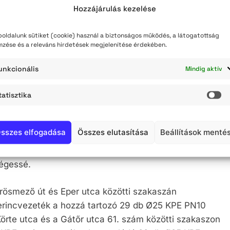
gáltatás biztosítását meghatározza.
Hozzájárulás kezelése
rülő szakaszon jelenleg azbesztcement anyagú
oldalunk sütiket (cookie) használ a biztonságos működés, a látogatottság
erincvezetékekről az utcában lévő ingatlanokhoz
mzése és a releváns hirdetések megjelenítése érdekében.
 házi bekötő vezetékek üzemelnek.
unkcionális
Mindig aktív
ta a műszakilag várható élettartamot, az elridegedett,
tatisztika
ttől, illetőleg a korróziótól származó és egyre növekvő
St
yamatos vízellátást megszakítják, a javítások költsége
sszes elfogadása
Összes elutasítása
Beállítások menté
 vezetékek fenntartási költségének csökkentése
ségessé.
rösmező út és Eper utca közötti szakaszán
erincvezeték a hozzá tartozó 29 db Ø25 KPE PN10
örte utca és a Gátőr utca 61. szám közötti szakaszon