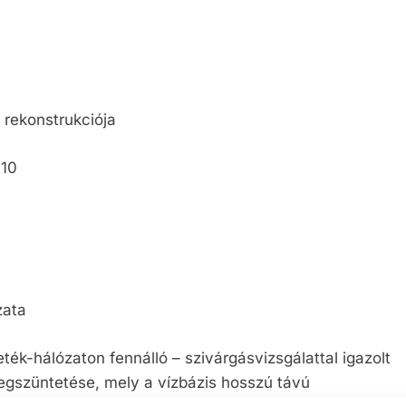
teli lista
szerzés
t rekonstrukciója
010
zata
eték-hálózaton fennálló – szivárgásvizsgálattal igazolt
egszüntetése, mely a vízbázis hosszú távú