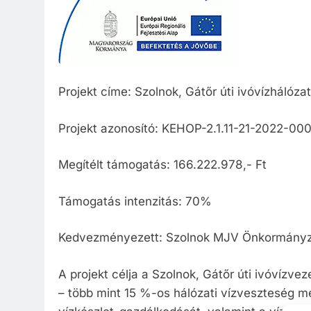
Közzété
Közbe
Projekt címe: Szolnok, Gátőr úti ivóvízhálóza
Projekt azonosító: KEHOP-2.1.11-21-2022-00
Megítélt támogatás: 166.222.978,- Ft
Támogatás intenzitás: 70%
Kedvezményezett: Szolnok MJV Önkormány
A projekt célja a Szolnok, Gátőr úti ivóvízvez
– több mint 15 %-os hálózati vízveszteség m