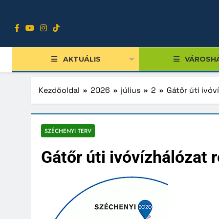
Ugrás
a
tartalomra
AKTUÁLIS
VÁROSH
Kezdőoldal
2026
július
2
Gátőr úti ivóv
Tiszts
SZÉCHENYI TERV
Közgy
Gátőr úti ivóvízhálózat 
Bizott
Nemze
Diákpo
Progra