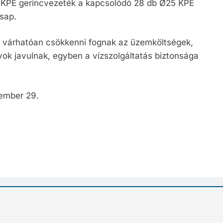
 KPE gerincvezeték a kapcsolódó 28 db Ø25 KPE
sap.
 várhatóan csökkenni fognak az üzemköltségek,
yok javulnak, egyben a vízszolgáltatás biztonsága
cember 29.