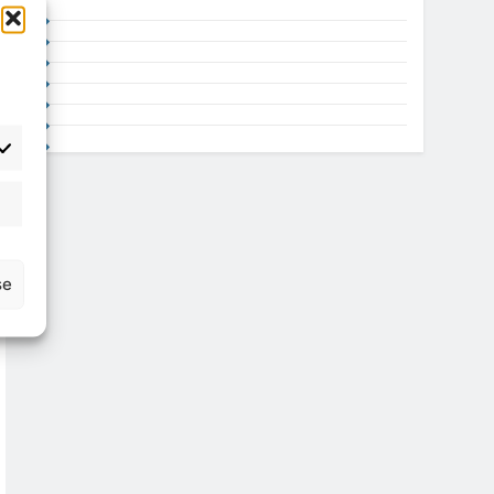
atisztika
se