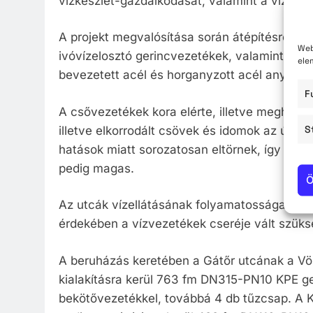
vízkészlet-gazdálkodását, valamint a vízszol
A projekt megvalósítása során átépítésre ke
Web
ivóvízelosztó gerincvezetékek, valamint a g
ele
bevezetett acél és horganyzott acél anyagú
F
A csővezetékek kora elérte, illetve meghalad
S
illetve elkorrodált csövek és idomok az úttes
hatások miatt sorozatosan eltörnek, így a fol
pedig magas.
Ö
Az utcák vízellátásának folyamatossága és a
érdekében a vízvezetékek cseréje vált szük
A beruházás keretében a Gátőr utcának a Vö
kialakításra kerül 763 fm DN315-PN10 KPE g
bekötővezetékkel, továbbá 4 db tűzcsap. A K