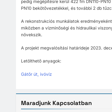
pedig megépítésre kerül 422 fm DN110-PN10
PN10 bekötővezetékkel, és további 2 db tűzc
A rekonstrukciós munkálatok eredményeként
miközben a vízminőségi és hidraulikai viszon
növekszik.
A projekt megvalósítási határideje 2023. de
Letölthető anyagok:
Gátőr út, ivóvíz
Maradjunk
Kapcsolatban