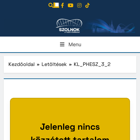
Ugrás
a
tartalomra
Menu
Kezdőoldal
Letöltések
KL_PHESZ_3_2
Jelenleg nincs
közzétett tartalom