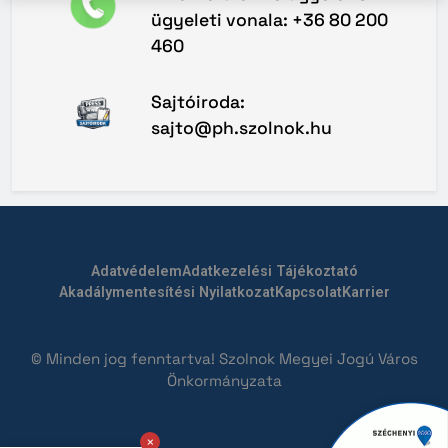
ügyeleti vonala: +36 80 200
460
Sajtóiroda:
sajto@ph.szolnok.hu
Adatvédelem
Adatkezelési Tájékoztató
Akadálymentesítési Nyilatkozat
Kapcsolat
Karrier
© Minden jog fenntartva! Szolnok Megyei Jogú Város
Önkormányzata
×