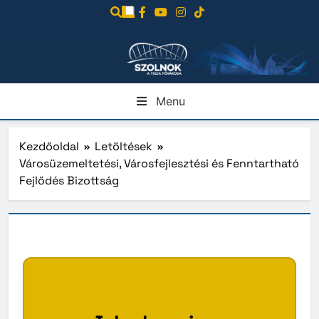
Ugrás
a
tartalomra
Menu
Kezdőoldal
Letöltések
Városüzemeltetési, Városfejlesztési és Fenntartható
Fejlődés Bizottság