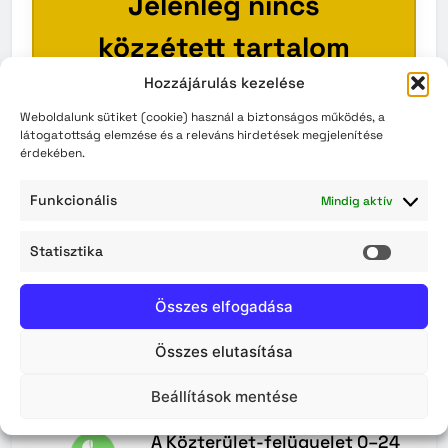
Jelenleg nincs
közzétett tartalom
Hozzájárulás kezelése
Ez a szakasz pillanatnyilag üres.
Weboldalunk sütiket (cookie) használ a biztonságos működés, a
Kérjük, látogasson vissza később!
látogatottság elemzése és a releváns hirdetések megjelenítése
érdekében.
VISSZA A KEZDŐOLDALRA
Funkcionális
Mindig aktív
Statisztika
Statisz
Összes elfogadása
Összes elutasítása
Maradjunk
Kapcsolatban
Beállítások mentése
A Közterület-felügyelet 0–24