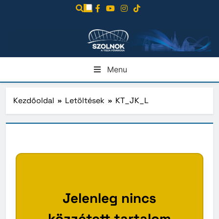
Ugrás
a
tartalomra
Menu
Kezdőoldal
Letöltések
KT_JK_L
Jelenleg nincs
közzétett tartalom