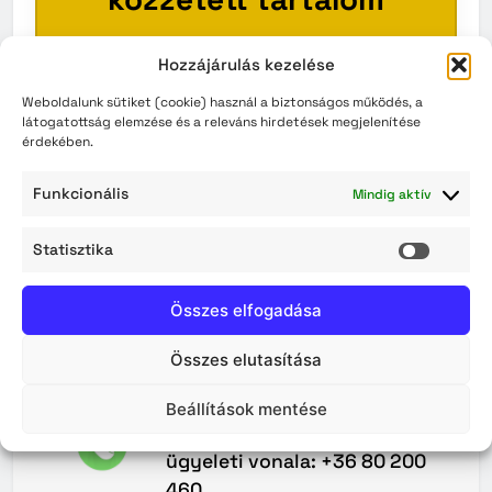
Ez a szakasz pillanatnyilag üres.
Hozzájárulás kezelése
Kérjük, látogasson vissza később!
Weboldalunk sütiket (cookie) használ a biztonságos működés, a
látogatottság elemzése és a releváns hirdetések megjelenítése
érdekében.
VISSZA A KEZDŐOLDALRA
Funkcionális
Mindig aktív
Statisztika
Statisz
Összes elfogadása
Összes elutasítása
Maradjunk
Kapcsolatban
Beállítások mentése
A Közterület-felügyelet 0–24
ügyeleti vonala: +36 80 200
460