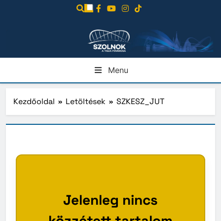
Ugrás
a
tartalomra
Menu
Kezdőoldal
Letöltések
SZKESZ_JUT
Jelenleg nincs
közzétett tartalom