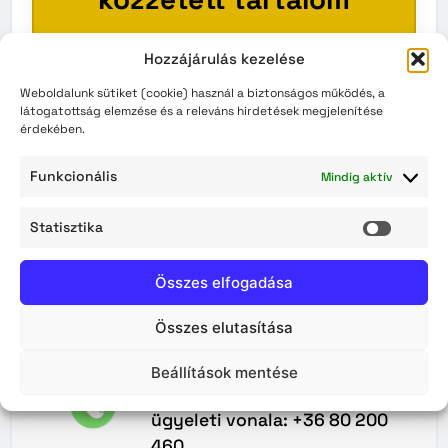
Ez a szakasz pillanatnyilag üres.
Hozzájárulás kezelése
Kérjük, látogasson vissza később!
Weboldalunk sütiket (cookie) használ a biztonságos működés, a
látogatottság elemzése és a releváns hirdetések megjelenítése
érdekében.
VISSZA A KEZDŐOLDALRA
Funkcionális
Mindig aktív
Statisztika
Statisz
Összes elfogadása
Összes elutasítása
Maradjunk
Kapcsolatban
Beállítások mentése
A Közterület-felügyelet 0–24
ügyeleti vonala: +36 80 200
460