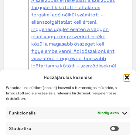
A szerződés értéke alatt a szerződés
tárgyáért kikötött – általános
forgalmi adó nélkül számított –
ellenszolgáltatást kell érteni,
ingyenes ügylet esetén a vagyon
piaci vagy könyv szerinti értéke
közül a magasabb összeget kell
figyelembe venni. Az időszakonként
visszatérő – egy évnél hosszabb
időtartamra kötött – szerződéseknél
az érték kiszámításakor az
Hozzájárulás kezelése
ellenszolgáltatás egy évre számított
összegét kell alapul venni. Az egy
Weboldalunk sütiket (cookie) használ a biztonságos működés, a
látogatottság elemzése és a releváns hirdetések megjelenítése
költségvetési évben ugyanazon
érdekében.
szerződő féllel kötött azonos tárgyú
szerződések értékét egybe kell
Funkcionális
Mindig aktív
számítani
Statisztika
A koncesszióról szóló törvényben
Statisz