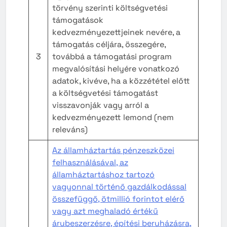
törvény szerinti költségvetési
támogatások
kedvezményezettjeinek nevére, a
támogatás céljára, összegére,
3
továbbá a támogatási program
megvalósítási helyére vonatkozó
adatok, kivéve, ha a közzététel előtt
a költségvetési támogatást
visszavonják vagy arról a
kedvezményezett lemond (nem
releváns)
Az államháztartás pénzeszközei
felhasználásával, az
államháztartáshoz tartozó
vagyonnal történő gazdálkodással
összefüggő, ötmillió forintot elérő
vagy azt meghaladó értékű
árubeszerzésre, építési beruházásra,