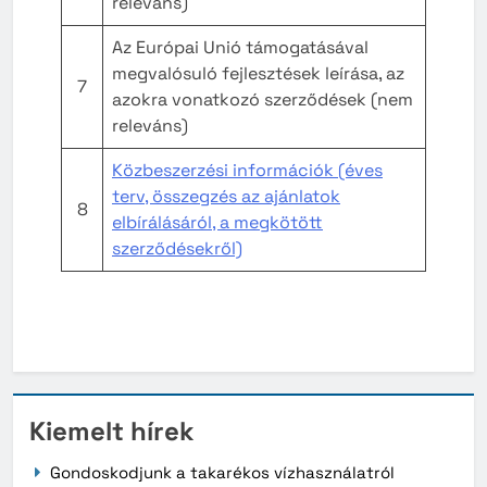
releváns)
Az Európai Unió támogatásával
megvalósuló fejlesztések leírása, az
7
azokra vonatkozó szerződések (nem
releváns)
Közbeszerzési információk (éves
terv, összegzés az ajánlatok
8
elbírálásáról, a megkötött
szerződésekről)
Kiemelt hírek
Gondoskodjunk a takarékos vízhasználatról