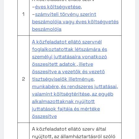
–
éves költségvetése,
1
–
számviteli törvény szerint
beszámolója vagy éves költségvetés
beszámolója
A közfeladatot ellátó szervnél
foglalkoztatottak létszámára és
személyi juttatásaira vonatkozó
összesített adatok , illetve
összesítve a vezetők és vezető
2
tisztségviselők illetménye,
munkabére, és rendszeres juttatásai,
valamint költségtérítése, az egyéb
alkalmazottaknak nyújtott
juttatások fajtája és mértéke
összesítve
A közfeladatot ellátó szerv által
nyújtott, az államháztartásról szóló