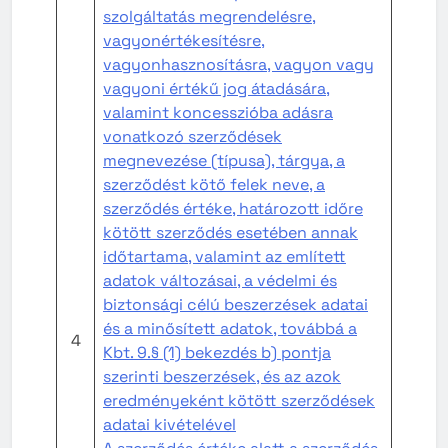
szolgáltatás megrendelésre,
vagyonértékesítésre,
vagyonhasznosításra, vagyon vagy
vagyoni értékű jog átadására,
valamint koncesszióba adásra
vonatkozó szerződések
megnevezése (típusa), tárgya, a
szerződést kötő felek neve, a
szerződés értéke, határozott időre
kötött szerződés esetében annak
időtartama, valamint az említett
adatok változásai, a védelmi és
biztonsági célú beszerzések adatai
és a minősített adatok, továbbá a
4
Kbt. 9.§ (1) bekezdés b) pontja
szerinti beszerzések, és az azok
eredményeként kötött szerződések
adatai kivételével