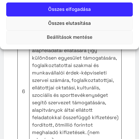
meghatározott nyilvános adatok
(pályázati kiírások, pályázók adatai,
Összes elfogadása
5
az elbírálásról készített
emlékeztetők, pályázat eredménye).
Összes elutasítása
(nem releváns)
Beállítások mentése
A közfeladatot ellátó szerv által nem
alapfeladatai ellátására (így
különösen egyesület támogatására,
foglalkoztatottai szakmai és
munkavállalói érdek-képviseleti
szervei számára, foglalkoztatottjai,
ellátottjai oktatási, kulturális,
6
szociális és sporttevékenységet
segítő szervezet támogatására,
alapítványok által ellátott
feladatokkal összefüggő kifizetésre)
fordított, ötmillió forintot
meghaladó kifizetések. (nem