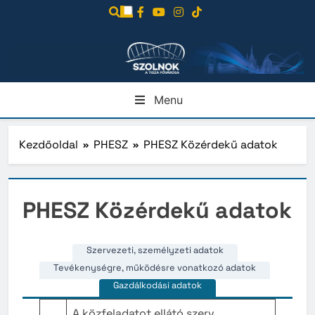
Ugrás
a
tartalomra
Menu
Kezdőoldal
PHESZ
PHESZ Közérdekű adatok
PHESZ Közérdekű adatok
Szervezeti, személyzeti adatok
Tevékenységre, működésre vonatkozó adatok
Gazdálkodási adatok
A közfeladatot ellátó szerv