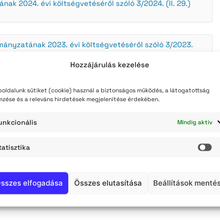
k 2024. évi költségvetéséről szóló 3/2024. (II. 29.)
teli lista
szerzés
ányzatának 2023. évi költségvetéséről szóló 3/2023.
Hozzájárulás kezelése
k 2022. évi költségvetéséről szóló 5/2022. (II. 24.)
oldalunk sütiket (cookie) használ a biztonságos működés, a látogatottság
mzése és a releváns hirdetések megjelenítése érdekében.
unkcionális
Mindig aktív
k 2021. évi költségvetéséről szóló 4/2021. (II.18.)
tatisztika
St
k 2020. évi költségvetéséről szóló 5/2020. (II. 27.)
sszes elfogadása
Összes elutasítása
Beállítások menté