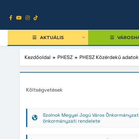
Ugrás
a
tartalomra
AKTUÁLIS
VÁROSH
Kezdőoldal
PHESZ
PHESZ Közérdekű adatok
Tiszts
Költségvetések
Közgy
Bizott
Nemze
Szolnok Megyei Jogú Város Önkormányzatána
önkormányzati rendelete
Diákpo
Progra