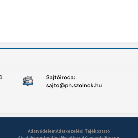
4
Sajtóiroda:
sajto@ph.szolnok.hu
Adatvédelem
Adatkezelési Tájékoztató
Akadálymentesítési Nyilatkozat
Kapcsolat
Karrier