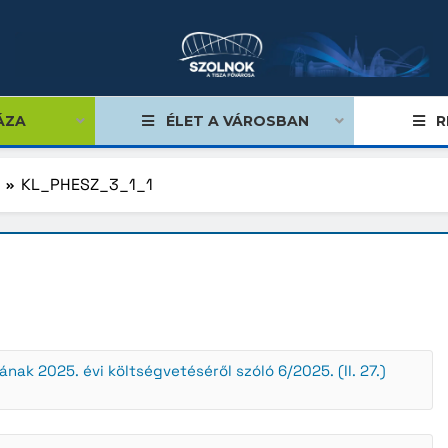
ÁZA
ÉLET A VÁROSBAN
R
KL_PHESZ_3_1_1
égviselők
űlés
ságok
tiségi önkormányzatok
k 2025. évi költségvetéséről szóló 6/2025. (II. 27.)
lgármester
mok, stratégiák, koncepciók