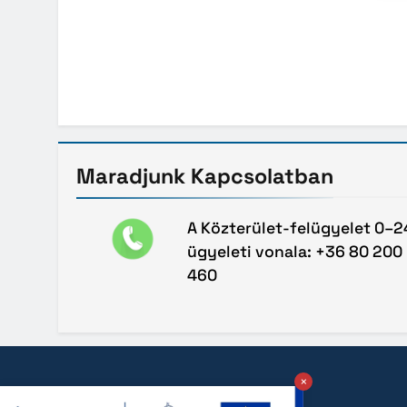
Maradjunk
Kapcsolatban
A Közterület-felügyelet 0–2
ügyeleti vonala: +36 80 200
460
×