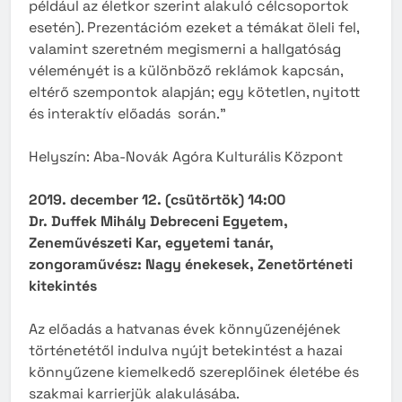
például az életkor szerint alakuló célcsoportok
esetén). Prezentációm ezeket a témákat öleli fel,
valamint szeretném megismerni a hallgatóság
véleményét is a különböző reklámok kapcsán,
eltérő szempontok alapján; egy kötetlen, nyitott
és interaktív előadás során.”
Helyszín: Aba-Novák Agóra Kulturális Központ
2019. december 12. (csütörtök) 14:00
Dr. Duffek Mihály Debreceni Egyetem,
Zeneművészeti Kar, egyetemi tanár,
zongoraművész: Nagy énekesek, Zenetörténeti
kitekintés
Az előadás a hatvanas évek könnyűzenéjének
történetétől indulva nyújt betekintést a hazai
könnyűzene kiemelkedő szereplőinek életébe és
szakmai karrierjük alakulásába.