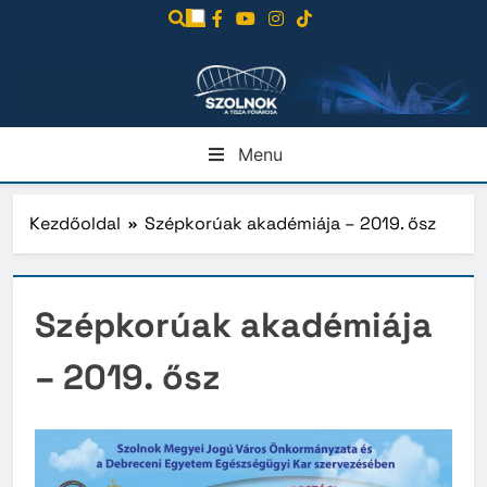
Ugrás
a
tartalomra
Menu
Kezdőoldal
Szépkorúak akadémiája – 2019. ősz
Szépkorúak akadémiája
– 2019. ősz