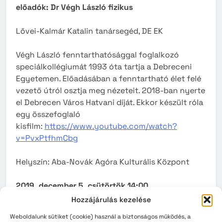
előadók: Dr Végh László fizikus
Lővei-Kalmár Katalin tanársegéd, DE EK
Végh László fenntarthatósággal foglalkozó
speciálkollégiumát 1993 óta tartja a Debreceni
Egyetemen. Előadásában a fenntartható élet felé
vezető útról osztja meg nézeteit. 2018-ban nyerte
el Debrecen Város Hatvani díját. Ekkor készült róla
egy összefoglaló
kisfilm:
https://www.youtube.com/watch?
v=PvxPtfhmCbg
Helyszín: Aba-Novák Agóra Kulturális Központ
2019. december 5. csütörtök 14:00
Hozzájárulás kezelése
Az idősek és a kreatív reklámok
Weboldalunk sütiket (cookie) használ a biztonságos működés, a