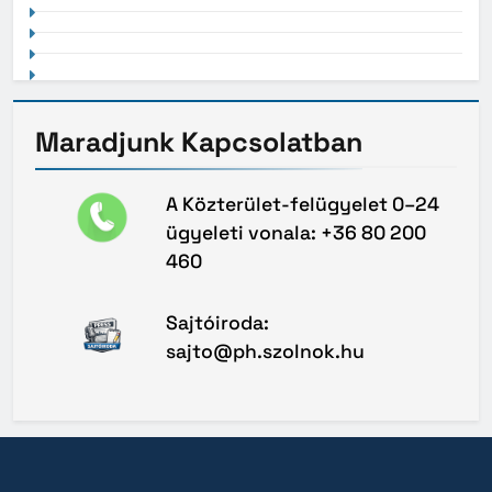
Maradjunk
Kapcsolatban
A Közterület-felügyelet 0–24
ügyeleti vonala: +36 80 200
460
Sajtóiroda:
sajto@ph.szolnok.hu