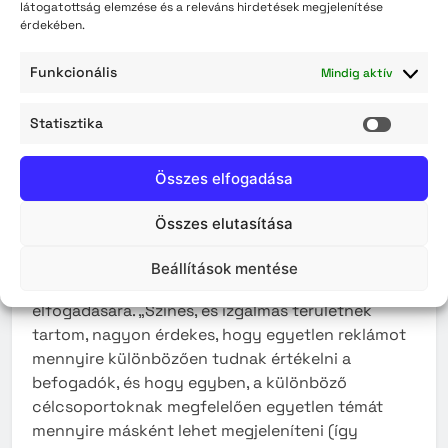
látogatottság elemzése és a releváns hirdetések megjelenítése
előadó: Nagy Luca
érdekében.
Az előadó okleveles pszichológus és másodéves
Funkcionális
Mindig aktív
doktori hallgató, szeptembertől tanársegéd a
Debreceni Egyetem Pszichológiai Intézetének
Statisztika
Statisz
Szociál- és Munkapszichológiai tanszékén.
Elsősorban szociálpszichológiával kapcsolatos
Összes elfogadása
tárgyakat oktat. Kutatási, és egyben érdeklődési
területe a reklámpszichológia, főként a társadalmi
Összes elutasítása
célú reklámok megítélése; hogy mik azok a
tényezők, személyiségjegyek, amelyek hatást
Beállítások mentése
gyakorolnak a reklámok véleményezésére,
elfogadására. „Színes, és izgalmas területnek
tartom, nagyon érdekes, hogy egyetlen reklámot
mennyire különbözően tudnak értékelni a
befogadók, és hogy egyben, a különböző
célcsoportoknak megfelelően egyetlen témát
mennyire másként lehet megjeleníteni (így