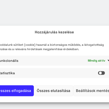
teli lista
szerzés
Hozzájárulás kezelése
oldalunk sütiket (cookie) használ a biztonságos működés, a látogatottság
mzése és a releváns hirdetések megjelenítése érdekében.
unkcionális
Mindig aktív
tatisztika
St
sszes elfogadása
Összes elutasítása
Beállítások menté