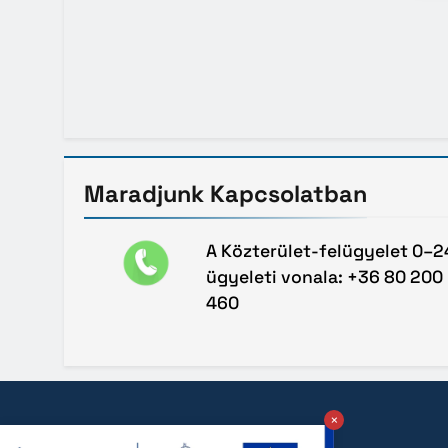
Maradjunk
Kapcsolatban
A Közterület-felügyelet 0–2
ügyeleti vonala: +36 80 200
460
×