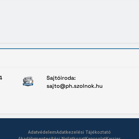
4
Sajtóiroda:
sajto@ph.szolnok.hu
Adatvédelem
Adatkezelési Tájékoztató
Akadálymentesítési Nyilatkozat
Kapcsolat
Karrier