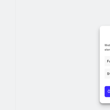
Közzété
Közbe
Web
ele
F
S
Ö