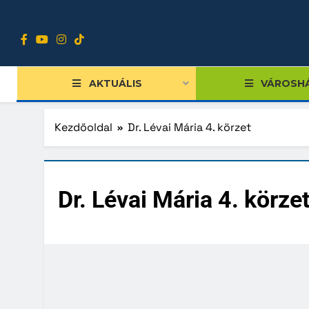
Ugrás
a
tartalomra
AKTUÁLIS
VÁROSH
Kezdőoldal
Dr. Lévai Mária 4. körzet
Tiszts
Dr. Lévai Mária 4. körze
Közgy
Bizott
Nemze
Diákpo
Progra