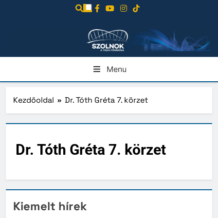
Ugrás
a
tartalomra
Menu
Kezdőoldal
Dr. Tóth Gréta 7. körzet
Dr. Tóth Gréta 7. körzet
Kiemelt hírek