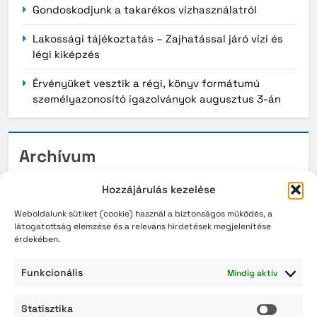
Gondoskodjunk a takarékos vízhasználatról
Lakossági tájékoztatás – Zajhatással járó vízi és
légi kiképzés
Érvényüket vesztik a régi, könyv formátumú
személyazonosító igazolványok augusztus 3-án
Archívum
2026. augusztus
Hozzájárulás kezelése
2026. július
Weboldalunk sütiket (cookie) használ a biztonságos működés, a
látogatottság elemzése és a releváns hirdetések megjelenítése
érdekében.
2026. június
2026. május
Funkcionális
Mindig aktív
2026. április
Statisztika
Statisz