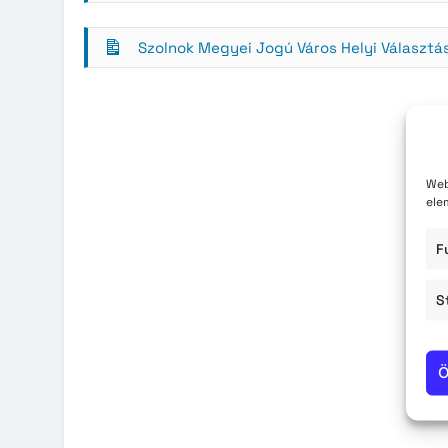
Közzété
Szolnok Megyei Jogú Város Helyi Választás
Közbe
Web
ele
F
S
Ö