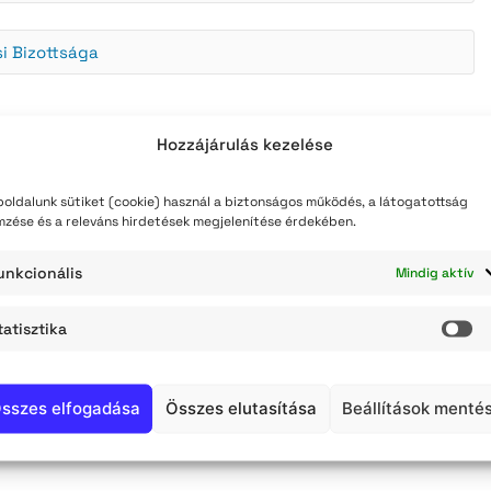
teli lista
i Bizottsága
szerzés
Hozzájárulás kezelése
oldalunk sütiket (cookie) használ a biztonságos működés, a látogatottság
mzése és a releváns hirdetések megjelenítése érdekében.
unkcionális
Mindig aktív
tatisztika
St
sszes elfogadása
Összes elutasítása
Beállítások menté