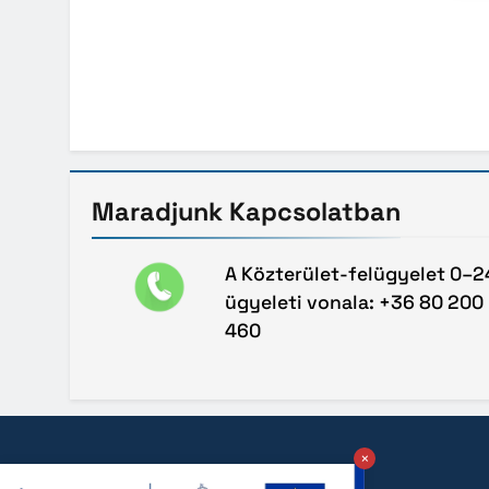
Maradjunk
Kapcsolatban
A Közterület-felügyelet 0–2
ügyeleti vonala: +36 80 200
460
×