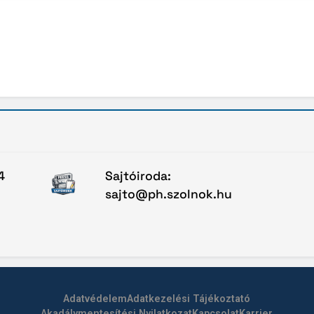
4
Sajtóiroda:
sajto@ph.szolnok.hu
Adatvédelem
Adatkezelési Tájékoztató
Akadálymentesítési Nyilatkozat
Kapcsolat
Karrier