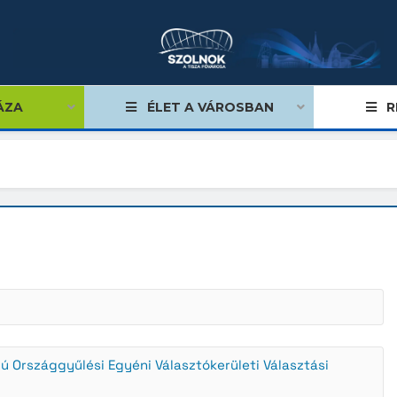
ÁZA
ÉLET A VÁROSBAN
R
égviselők
űlés
ságok
tiségi önkormányzatok
lgármester
Országgyűlési Egyéni Választókerületi Választási
mok, stratégiák, koncepciók