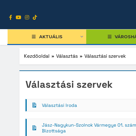
Ugrás
a
tartalomra
AKTUÁLIS
VÁROSH
Kezdőoldal
Választás
Választási szervek
Tiszts
Választási szervek
Közgy
Bizott
Választási Iroda
Nemze
Diákpo
Jász-Nagykun-Szolnok Vármegye 01. számú 
Bizottsága
Progra