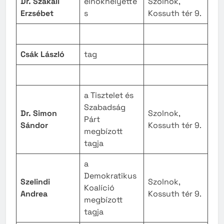
Dr. Szakali
elnökhelyette
Szolnok,
Erzsébet
s
Kossuth tér 9.
Csák László
tag
a Tisztelet és
Szabadság
Dr. Simon
Szolnok,
Párt
Sándor
Kossuth tér 9.
megbízott
tagja
a
Demokratikus
Szelindi
Szolnok,
Koalíció
Andrea
Kossuth tér 9.
megbízott
tagja