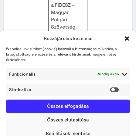
a FIDESZ –
Magyar
Polgári
Szövetség,
Dr. Tóta Áron
valamint a
Szolnok,
Hozzájárulás kezelése
József
Keresztényde
Kossuth tér 9.
mokrata
Weboldalunk sütiket (cookie) használ a biztonságos működés, a
látogatottság elemzése és a releváns hirdetések megjelenítése
Néppárt
érdekében.
megbízott
tagja
Funkcionális
Mindig aktív
Statisztika
Statisz
Dr. Gábori
Szolnok,
póttag
József
Kossuth tér 9.
Összes elfogadása
Szutorisz-
Szolnok,
Összes elutasítása
Szügyi
póttag
Kossuth tér 9.
Csongor
Beállítások mentése