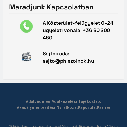
Maradjunk
Kapcsolatban
A Közterület-felügyelet 0–24
ügyeleti vonala: +36 80 200
460
Sajtóiroda:
sajto@ph.szolnok.hu
Adatvédelem
Adatkezelési Tájékoztató
Akadálymentesítési Nyilatkozat
Kapcsolat
Karrier
© Minden jog fenntartva! Szolnok Megyei Jogú Város