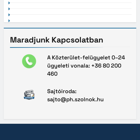
Maradjunk
Kapcsolatban
A Közterület-felügyelet 0–24
ügyeleti vonala: +36 80 200
460
Sajtóiroda:
sajto@ph.szolnok.hu