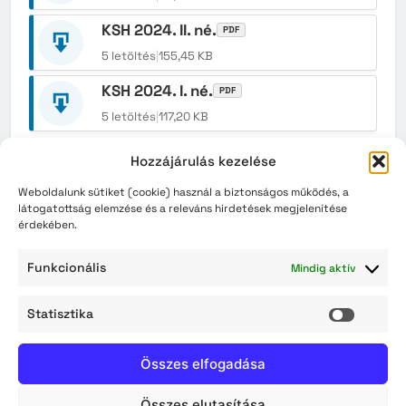
KSH 2024. II. né.
PDF
5 letöltés
|
155,45 KB
KSH 2024. I. né.
PDF
5 letöltés
|
117,20 KB
Hozzájárulás kezelése
Weboldalunk sütiket (cookie) használ a biztonságos működés, a
látogatottság elemzése és a releváns hirdetések megjelenítése
Kiemelt hírek
érdekében.
Gondoskodjunk a takarékos vízhasználatról
Funkcionális
Mindig aktív
Lakossági tájékoztatás – Zajhatással járó vízi és
légi kiképzés
Statisztika
Statisz
Érvényüket vesztik a régi, könyv formátumú
Összes elfogadása
személyazonosító igazolványok augusztus 3-án
Összes elutasítása