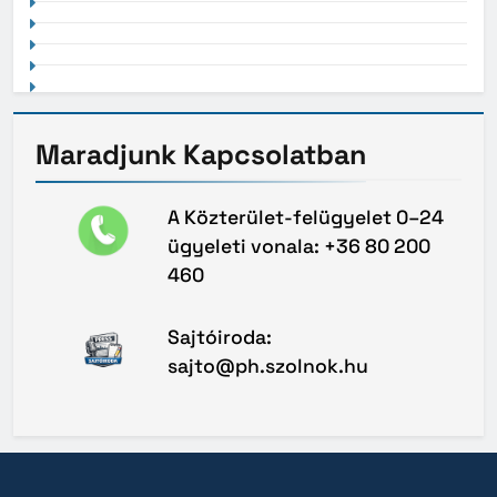
Maradjunk
Kapcsolatban
A Közterület-felügyelet 0–24
ügyeleti vonala: +36 80 200
460
Sajtóiroda:
sajto@ph.szolnok.hu