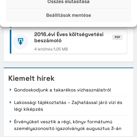
Összes elutasítása
2016.évi Éves költségvetési
PDF
beszámoló-kérelem
Beállítások mentése
4 letöltés
|
465,59 KB
2016.évi Éves költségvetési
PDF
beszámoló
4 letöltés
|
1,05 MB
Kiemelt hírek
Gondoskodjunk a takarékos vízhasználatról
Lakossági tájékoztatás – Zajhatással járó vízi és
légi kiképzés
Érvényüket vesztik a régi, könyv formátumú
személyazonosító igazolványok augusztus 3-án