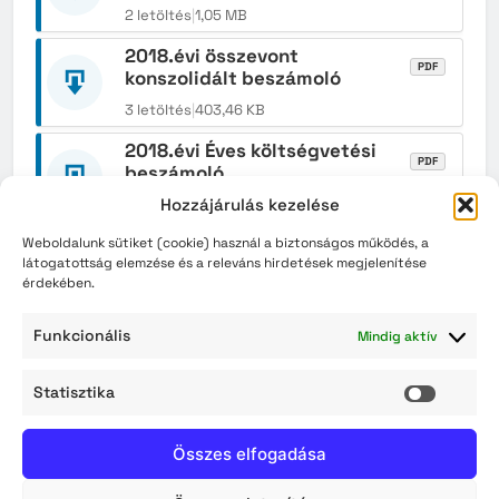
2 letöltés
|
1,05 MB
2018.évi összevont
PDF
konszolidált beszámoló
3 letöltés
|
403,46 KB
2018.évi Éves költségvetési
PDF
beszámoló
Hozzájárulás kezelése
2 letöltés
|
958,09 KB
2017.évi összevont
Weboldalunk sütiket (cookie) használ a biztonságos működés, a
PDF
látogatottság elemzése és a releváns hirdetések megjelenítése
konszolidált beszámoló
érdekében.
2 letöltés
|
422,94 KB
Funkcionális
Mindig aktív
2017.évi Éves költségvetési
PDF
beszámoló
Statisztika
4 letöltés
|
983,60 KB
Statisz
2016.évi összevont
PDF
Összes elfogadása
konszolidált beszámoló
4 letöltés
|
431,96 KB