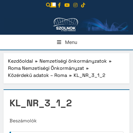
Ugrás
a
tartalomra
Menu
Kezdőoldal
Nemzetiségi önkormányzatok
Roma Nemzetiségi Önkormányzat
Közérdekű adatok – Roma
KL_NR_3_1_2
KL_NR_3_1_2
Beszámolók